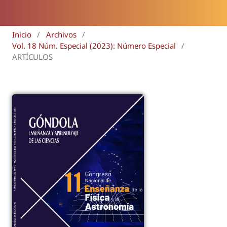
Inicio
/
Archivos
/
Vol. 18 Núm. Especial (2023): Número Especial
/
ARTÍCULOS