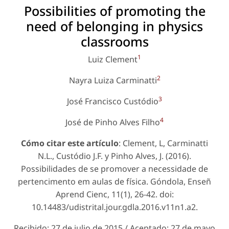
Possibilities of promoting the
need of belonging in physics
classrooms
1
Luiz Clement
2
Nayra Luiza Carminatti
3
José Francisco Custódio
4
José de Pinho Alves Filho
Cómo citar este artículo
: Clement, L, Carminatti
N.L., Custódio J.F. y Pinho Alves, J. (2016).
Possibilidades de se promover a necessidade de
pertencimento em aulas de física. Góndola, Enseñ
Aprend Cienc, 11(1), 26-42. doi:
10.14483/udistrital.jour.gdla.2016.v11n1.a2.
Recibido: 27 de julio de 2015 / Aceptado: 27 de mayo