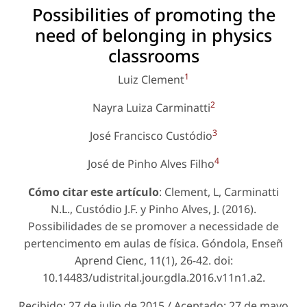
Possibilities of promoting the
need of belonging in physics
classrooms
1
Luiz Clement
2
Nayra Luiza Carminatti
3
José Francisco Custódio
4
José de Pinho Alves Filho
Cómo citar este artículo
: Clement, L, Carminatti
N.L., Custódio J.F. y Pinho Alves, J. (2016).
Possibilidades de se promover a necessidade de
pertencimento em aulas de física. Góndola, Enseñ
Aprend Cienc, 11(1), 26-42. doi:
10.14483/udistrital.jour.gdla.2016.v11n1.a2.
Recibido: 27 de julio de 2015 / Aceptado: 27 de mayo