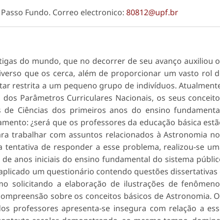
 Passo Fundo. Correo electronico:
80812@upf.br
tigas do mundo, que no decorrer de seu avanço auxiliou 
erso que os cerca, além de proporcionar um vasto rol 
tar restrita a um pequeno grupo de indivíduos. Atualment
dos Parâmetros Curriculares Nacionais, os seus conceit
 de Ciências dos primeiros anos do ensino fundamental
namento: ¿será que os professores da educação básica est
ra trabalhar com assuntos relacionados à Astronomia n
a tentativa de responder a esse problema, realizou-se u
e anos iniciais do ensino fundamental do sistema públi
 aplicado um questionário contendo questões dissertativas
mo solicitando a elaboração de ilustrações de fenômen
compreensão sobre os conceitos básicos de Astronomia. 
dos professores apresenta-se insegura com relação a es