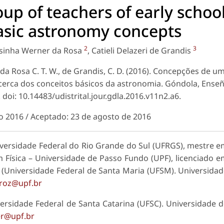
up of teachers of early schoo
asic astronomy concepts
2
3
resinha Werner da Rosa
, Catieli Delazeri de Grandis
, da Rosa C. T. W., de Grandis, C. D. (2016). Concepções de u
acerca dos conceitos básicos da astronomia. Góndola, Ense
 doi: 10.14483/udistrital.jour.gdla.2016.v11n2.a6.
o 2016 / Aceptado: 23 de agosto de 2016
versidade Federal do Rio Grande do Sul (UFRGS), mestre 
m Física – Universidade de Passo Fundo (UPF), licenciado 
– (Universidade Federal de Santa Maria (UFSM). Universida
rroz@upf.br
ersidade Federal de Santa Catarina (UFSC). Universidade 
r@upf.br