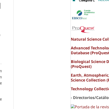
l
m
Natural Science Col
ñ
Advanced Technolo
Database (ProQuest
Biological Science 
(ProQuest)
em
Earth, Atmospheric
em
Science Collection 
de
Technology Collect
- Directorios/Catál
de