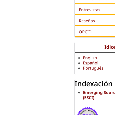
Entrevistas
Reseñas
ORCID
Idi
English
Español
Português
Indexación
Emerging Sourc
(ESCI)