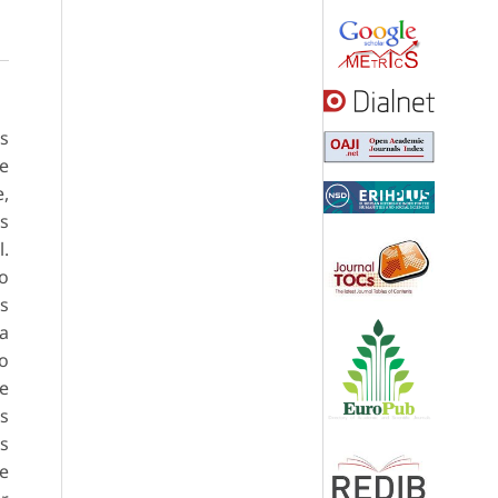
os
de
e,
os
.
ão
os
ma
co
 e
os
Os
se