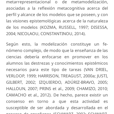
metarrepre­sentacional o de metamodelización,
asociadas a la reflexión metacognitiva acerca del
perfil y alcance de los modelos que se poseen, y con
las visiones epistemológicas acerca de la naturaleza
de los mo­delos (KOZMA, RUSSELL, 1997; DISESSA,
2004; NICOLAOU, CONSTANTINOU, 2014).
Según esto, la modelización constituye un fe­
nómeno complejo, de modo que la enseñanza de las
ciencias debería enfocarse en promover en los
alumnos las destrezas y conocimientos epistémicos
necesarios para este tipo de tareas (VAN DRIEL,
VERLOOP, 1999; HARRISON, TREAGUST, 2000a; JUSTI,
GILBERT, 2002; IZQUIERDO, ADÚRIZ-BRA­VO, 2005;
HALLOUN, 2007; PRINS et al., 2009; CHAMIZO, 2010;
CAMACHO et al., 2012). De hecho, parece existir un
consenso en torno a que esta actividad es
susceptible de ser abordada y de­sarrollada en el
proceso de enseñanza (SCHWARZ, 2002; SCHWARZ,