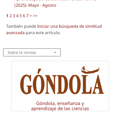
(2025): Mayo - Agosto
1
2
3
4
5
6
7
>
>>
También puede
Iniciar una búsqueda de similitud
avanzada
para este artículo.
Sobre la revista
Góndola, enseñanza y
aprendizaje de las ciencias