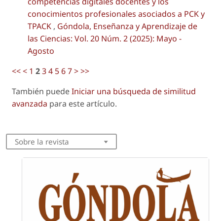
competencias digitales docentes y los
conocimientos profesionales asociados a PCK y
TPACK
,
Góndola, Enseñanza y Aprendizaje de
las Ciencias: Vol. 20 Núm. 2 (2025): Mayo -
Agosto
<<
<
1
2
3
4
5
6
7
>
>>
También puede
Iniciar una búsqueda de similitud
avanzada
para este artículo.
Sobre la revista