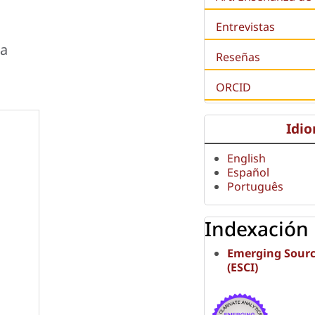
Entrevistas
na
Reseñas
ORCID
Idi
English
Español
Português
Indexación
Emerging Sourc
(ESCI)