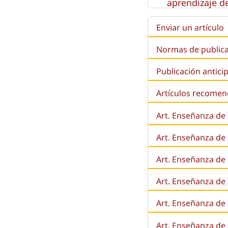
aprendizaje de
Enviar un artículo
Normas de public
Publicación antici
Artículos recome
Art. Enseñanza de
Art. Enseñanza de
Art. Enseñanza de 
Art. Enseñanza de l
Art. Enseñanza de
Art. Enseñanza de