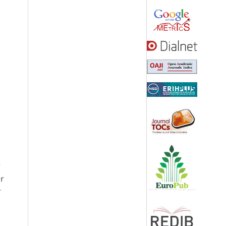
r
or
r