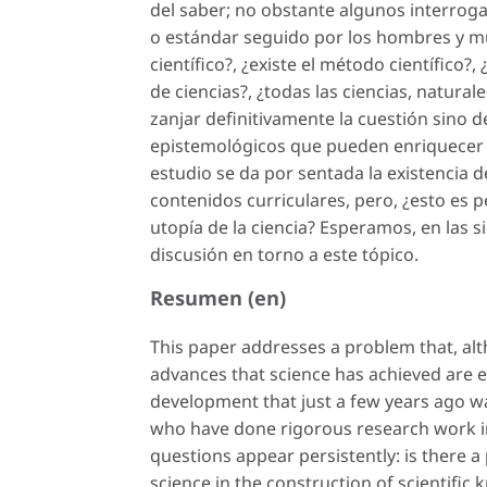
del saber; no obstante algunos interrog
o estándar seguido por los hombres y mu
científico?, ¿existe el método científico?
de ciencias?, ¿todas las ciencias, natur
zanjar definitivamente la cuestión sino d
epistemológicos que pueden enriquecer l
estudio se da por sentada la existencia 
contenidos curriculares, pero, ¿esto es 
utopía de la ciencia? Esperamos, en las s
discusión en torno a este tópico.
Resumen (en)
This paper addresses a problem that, alth
advances that science has achieved are 
development that just a few years ago was
who have done rigorous research work i
questions appear persistently: is there
science in the construction of scientific