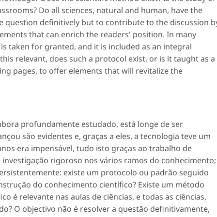
classrooms? Do all sciences, natural and human, have the
 question definitively but to contribute to the discussion b
lements that can enrich the readers' position. In many
is taken for granted, and it is included as an integral
his relevant, does such a protocol exist, or is it taught as a
ng pages, to offer elements that will revitalize the
mbora profundamente estudado, está longe de ser
ançou são evidentes e, graças a eles, a tecnologia teve um
os era impensável, tudo isto graças ao trabalho de
e investigação rigoroso nos vários ramos do conhecimento;
rsistentemente: existe um protocolo ou padrão seguido
nstrução do conhecimento científico? Existe um método
co é relevante nas aulas de ciências, e todas as ciências,
? O objectivo não é resolver a questão definitivamente,