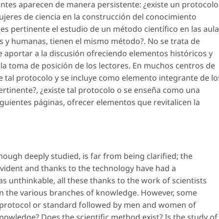
antes aparecen de manera persistente: ¿existe un protocolo
jeres de ciencia en la construcción del conocimiento
, ¿es pertinente el estudio de un método científico en las aul
ales y humanas, tienen el mismo método?. No se trata de
e aportar a la discusión ofreciendo elementos históricos y
a toma de posición de los lectores. En muchos centros de
de tal protocolo y se incluye como elemento integrante de lo
pertinente?, ¿existe tal protocolo o se enseña como una
iguientes páginas, ofrecer elementos que revitalicen la
ough deeply studied, is far from being clarified; the
evident and thanks to the technology have had a
 unthinkable, all these thanks to the work of scientists
n the various branches of knowledge. However, some
 a protocol or standard followed by men and women of
 knowledge? Does the scientific method exist? Is the study of