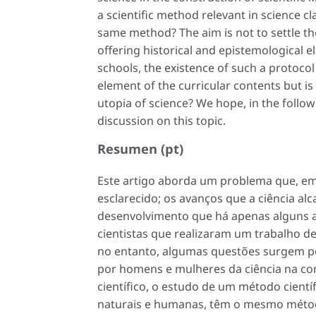
a scientific method relevant in science 
same method? The aim is not to settle the
offering historical and epistemological e
schools, the existence of such a protocol 
element of the curricular contents but is t
utopia of science? We hope, in the followi
discussion on this topic.
Resumen (pt)
Este artigo aborda um problema que, e
esclarecido; os avanços que a ciência alc
desenvolvimento que há apenas alguns an
cientistas que realizaram um trabalho d
no entanto, algumas questões surgem pe
por homens e mulheres da ciência na co
científico, o estudo de um método científi
naturais e humanas, têm o mesmo método