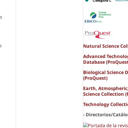
as
s
Natural Science Col
Advanced Technolo
Database (ProQuest
Biological Science 
(ProQuest)
Earth, Atmospheric
Science Collection 
Technology Collect
- Directorios/Catál