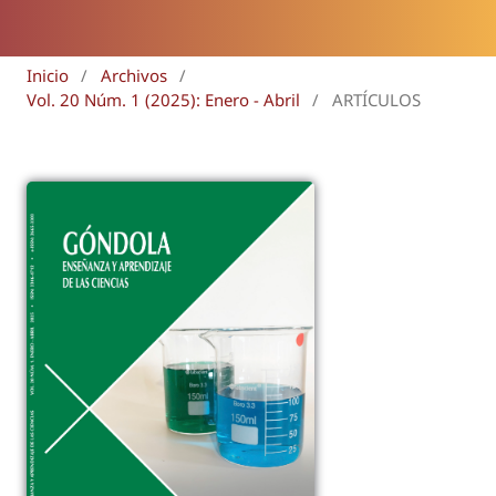
Inicio
/
Archivos
/
Vol. 20 Núm. 1 (2025): Enero - Abril
/
ARTÍCULOS