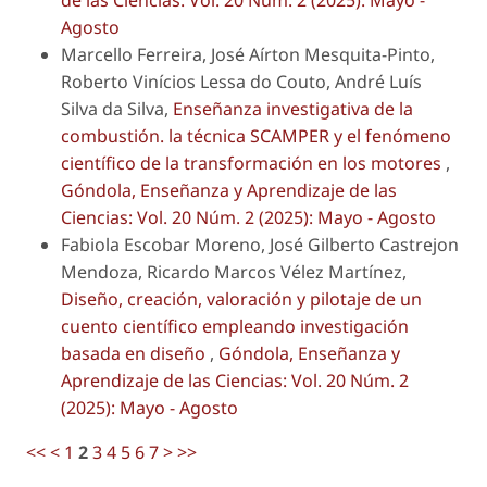
Agosto
Marcello Ferreira, José Aírton Mesquita-Pinto,
Roberto Vinícios Lessa do Couto, André Luís
Silva da Silva,
Enseñanza investigativa de la
combustión. la técnica SCAMPER y el fenómeno
científico de la transformación en los motores
,
Góndola, Enseñanza y Aprendizaje de las
Ciencias: Vol. 20 Núm. 2 (2025): Mayo - Agosto
Fabiola Escobar Moreno, José Gilberto Castrejon
Mendoza, Ricardo Marcos Vélez Martínez,
Diseño, creación, valoración y pilotaje de un
cuento científico empleando investigación
basada en diseño
,
Góndola, Enseñanza y
Aprendizaje de las Ciencias: Vol. 20 Núm. 2
(2025): Mayo - Agosto
<<
<
1
2
3
4
5
6
7
>
>>