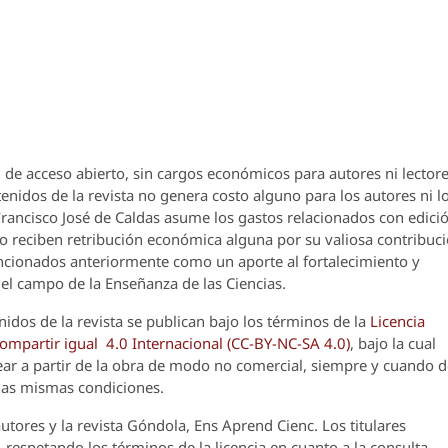
 de acceso abierto, sin cargos económicos para autores ni lectore
enidos de la revista no genera costo alguno para los autores ni l
 Francisco José de Caldas asume los gastos relacionados con edici
o reciben retribución económica alguna por su valiosa contribuci
encionados anteriormente como un aporte al fortalecimiento y
el campo de la Enseñanza de las Ciencias.
nidos de la revista se publican bajo los términos de la
Licencia
partir igual 4.0 Internacional (CC-BY-NC-SA 4.0)
, bajo la cual
crear a partir de la obra de modo no comercial, siempre y cuando 
 las mismas condiciones.
utores y la revista
Góndola, Ens Aprend Cienc.
Los titulares
 respetando los términos de la licencia en cuanto a la consulta,