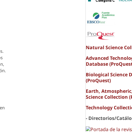
Natural Science Col
s.
os
Advanced Technolo
Database (ProQuest
ón,
ón.
Biological Science 
(ProQuest)
Earth, Atmospheric
Science Collection 
Technology Collect
den
- Directorios/Catál