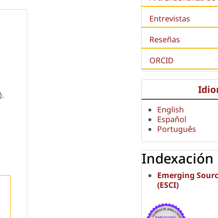
Entrevistas
Reseñas
ORCID
Idi
).
English
Español
Português
Indexación
Emerging Sourc
(ESCI)