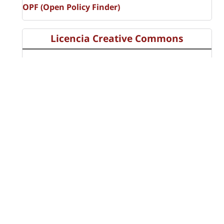
OPF (Open Policy Finder)
Licencia Creative Commons
Atribución-NoComercial-CompartirIgual 4.0 Internacional
(CC BY-NC-SA 4.0)
Visitas a la revista