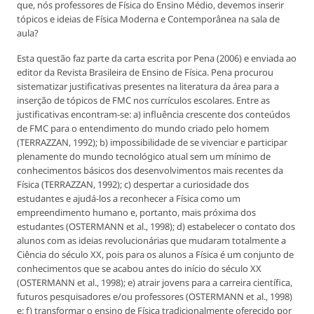
que, nós professores de Física do Ensino Médio, devemos inserir
tópicos e ideias de Física Moderna e Contemporânea na sala de
aula?
Esta questão faz parte da carta escrita por Pena (2006) e enviada ao
editor da Revista Brasileira de Ensino de Física. Pena procurou
sistematizar justificativas presentes na literatura da área para a
inserção de tópicos de FMC nos currículos escolares. Entre as
justificativas encontram-se: a) influência crescente dos conteúdos
de FMC para o entendimento do mundo criado pelo homem
(TERRAZZAN, 1992); b) impossibilidade de se vivenciar e participar
plenamente do mundo tecnológico atual sem um mínimo de
conhecimentos básicos dos desenvolvimentos mais recentes da
Física (TERRAZZAN, 1992); c) despertar a curiosidade dos
estudantes e ajudá-los a reconhecer a Física como um
empreendimento humano e, portanto, mais próxima dos
estudantes (OSTERMANN et al., 1998); d) estabelecer o contato dos
alunos com as ideias revolucionárias que mudaram totalmente a
Ciência do século XX, pois para os alunos a Física é um conjunto de
conhecimentos que se acabou antes do início do século XX
(OSTERMANN et al., 1998); e) atrair jovens para a carreira científica,
futuros pesquisadores e/ou professores (OSTERMANN et al., 1998)
e; f) transformar o ensino de Física tradicionalmente oferecido por