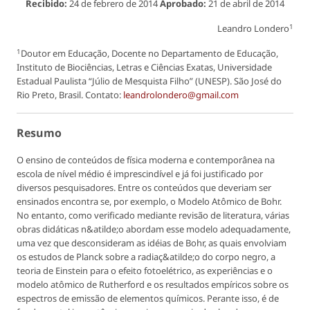
Recibido:
24 de febrero de 2014
Aprobado:
21 de abril de 2014
1
Leandro Londero
1
Doutor em Educação, Docente no Departamento de Educação,
Instituto de Biociências, Letras e Ciências Exatas, Universidade
Estadual Paulista “Júlio de Mesquista Filho” (UNESP). São José do
Rio Preto, Brasil. Contato:
leandrolondero@gmail.com
Resumo
O ensino de conteúdos de física moderna e contemporânea na
escola de nível médio é imprescindível e já foi justificado por
diversos pesquisadores. Entre os conteúdos que deveriam ser
ensinados encontra se, por exemplo, o Modelo Atômico de Bohr.
No entanto, como verificado mediante revisão de literatura, várias
obras didáticas n&atilde;o abordam esse modelo adequadamente,
uma vez que desconsideram as idéias de Bohr, as quais envolviam
os estudos de Planck sobre a radiaç&atilde;o do corpo negro, a
teoria de Einstein para o efeito fotoelétrico, as experiências e o
modelo atômico de Rutherford e os resultados empíricos sobre os
espectros de emissão de elementos químicos. Perante isso, é de