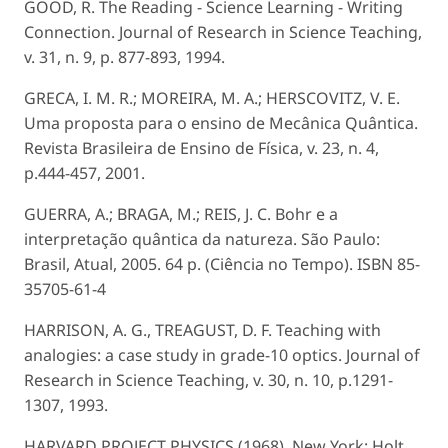
GOOD, R. The Reading - Science Learning - Writing
Connection. Journal of Research in Science Teaching,
v. 31, n. 9, p. 877-893, 1994.
GRECA, I. M. R.; MOREIRA, M. A.; HERSCOVITZ, V. E.
Uma proposta para o ensino de Mecânica Quântica.
Revista Brasileira de Ensino de Física, v. 23, n. 4,
p.444-457, 2001.
GUERRA, A.; BRAGA, M.; REIS, J. C. Bohr e a
interpretação quântica da natureza. São Paulo:
Brasil, Atual, 2005. 64 p. (Ciência no Tempo). ISBN 85-
35705-61-4
HARRISON, A. G., TREAGUST, D. F. Teaching with
analogies: a case study in grade-10 optics. Journal of
Research in Science Teaching, v. 30, n. 10, p.1291-
1307, 1993.
HARVARD PROJECT PHYSICS (1968). New York: Holt,