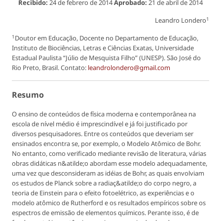
Recibido:
24 de febrero de 2014
Aprobado:
21 de abril de 2014
1
Leandro Londero
1
Doutor em Educação, Docente no Departamento de Educação,
Instituto de Biociências, Letras e Ciências Exatas, Universidade
Estadual Paulista “Júlio de Mesquista Filho” (UNESP). São José do
Rio Preto, Brasil. Contato:
leandrolondero@gmail.com
Resumo
O ensino de conteúdos de física moderna e contemporânea na
escola de nível médio é imprescindível e já foi justificado por
diversos pesquisadores. Entre os conteúdos que deveriam ser
ensinados encontra se, por exemplo, o Modelo Atômico de Bohr.
No entanto, como verificado mediante revisão de literatura, várias
obras didáticas n&atilde;o abordam esse modelo adequadamente,
uma vez que desconsideram as idéias de Bohr, as quais envolviam
os estudos de Planck sobre a radiaç&atilde;o do corpo negro, a
teoria de Einstein para o efeito fotoelétrico, as experiências e o
modelo atômico de Rutherford e os resultados empíricos sobre os
espectros de emissão de elementos químicos. Perante isso, é de