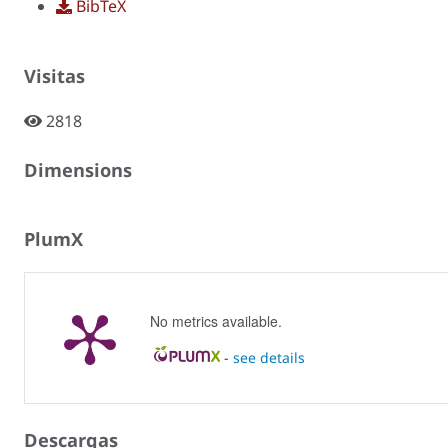
BibTeX
Visitas
2818
Dimensions
PlumX
No metrics available.
-
see details
Descargas