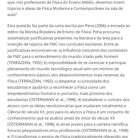
que, nós professores de Física do Ensino Médio, devemos inserir
tópicos e ideias de Física Moderna e Contemporânea na sala de
aula?
Esta questão faz parte da carta escrita por Pena (2006) e enviada ao
editor da Revista Brasileira de Ensino de Física. Pena procurou
sistematizar justificativas presentes na literatura da área para a
inserção de tópicos de FMC nos currículos escolares. Entre as
justificativas encontram-se: a) influência crescente dos conteúdos
de FMC para o entendimento do mundo criado pelo homem
(TERRAZZAN, 1992); b) impossibilidade de se vivenciar e participar
plenamente do mundo tecnológico atual sem um mínimo de
conhecimentos básicos dos desenvolvimentos mais recentes da
Física (TERRAZZAN, 1992); c) despertar a curiosidade dos
estudantes e ajudá-los a reconhecer a Física como um
empreendimento humano e, portanto, mais próxima dos
estudantes (OSTERMANN et al., 1998); d) estabelecer o contato dos
alunos com as ideias revolucionárias que mudaram totalmente a
Ciência do século XX, pois para os alunos a Física é um conjunto de
conhecimentos que se acabou antes do início do século XX
(OSTERMANN et al., 1998); e) atrair jovens para a carreira científica,
futuros pesquisadores e/ou professores (OSTERMANN et al., 1998)
e; f) transformar o ensino de Física tradicionalmente oferecido por