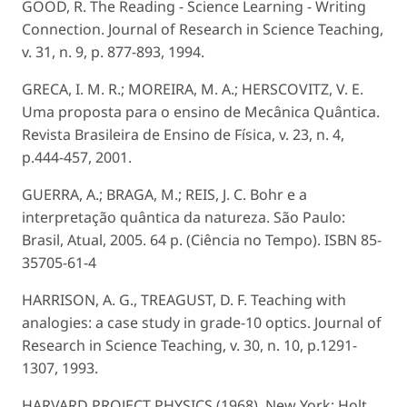
GOOD, R. The Reading - Science Learning - Writing
Connection. Journal of Research in Science Teaching,
v. 31, n. 9, p. 877-893, 1994.
GRECA, I. M. R.; MOREIRA, M. A.; HERSCOVITZ, V. E.
Uma proposta para o ensino de Mecânica Quântica.
Revista Brasileira de Ensino de Física, v. 23, n. 4,
p.444-457, 2001.
GUERRA, A.; BRAGA, M.; REIS, J. C. Bohr e a
interpretação quântica da natureza. São Paulo:
Brasil, Atual, 2005. 64 p. (Ciência no Tempo). ISBN 85-
35705-61-4
HARRISON, A. G., TREAGUST, D. F. Teaching with
analogies: a case study in grade-10 optics. Journal of
Research in Science Teaching, v. 30, n. 10, p.1291-
1307, 1993.
HARVARD PROJECT PHYSICS (1968). New York: Holt,