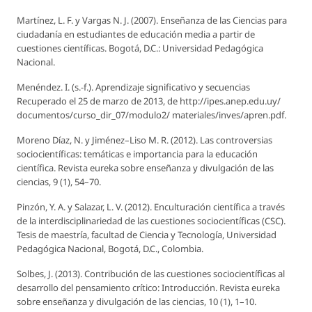
Martínez, L. F. y Vargas N. J. (2007).
Enseñanza de las Ciencias para
ciudadanía en estudiantes de educación media a partir de
cuestiones científicas.
Bogotá, D.C.: Universidad Pedagógica
Nacional.
Menéndez. I. (s.‐f.). Aprendizaje significativo y secuencias
Recuperado el 25 de marzo de 2013, de http://ipes.anep.edu.uy/
documentos/curso_dir_07/modulo2/ materiales/inves/apren.pdf.
Moreno Díaz, N. y Jiménez–Liso M. R. (2012). Las controversias
sociocientíficas: temáticas e importancia para la educación
científica.
Revista eureka sobre enseñanza y divulgación de las
ciencias,
9 (1), 54–70.
Pinzón, Y. A. y Salazar, L. V. (2012).
Enculturación científica a través
de la interdisciplinariedad de las cuestiones sociocientíficas (CSC)
.
Tesis de maestría, facultad de Ciencia y Tecnología, Universidad
Pedagógica Nacional, Bogotá, D.C., Colombia.
Solbes, J. (2013). Contribución de las cuestiones sociocientíficas al
desarrollo del pensamiento crítico: Introducción.
Revista eureka
sobre enseñanza y divulgación de las ciencias,
10 (1), 1–10.