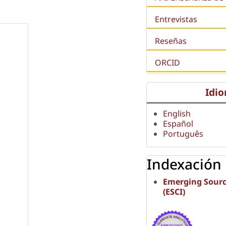
Entrevistas
Reseñas
ORCID
Idi
English
Español
Português
Indexación
Emerging Sourc
(ESCI)