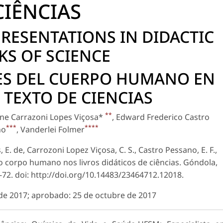
CIÊNCIAS
ESENTATIONS IN DIDACTIC
S OF SCIENCE
ES DEL CUERPO HUMANO EN
 TEXTO DE CIENCIAS
**
lene Carrazoni Lopes Viçosa*
, Edward Frederico Castro
***
****
no
, Vanderlei Folmer
, E. de, Carrozoni Lopez Viçosa, C. S., Castro Pessano, E. F.,
do corpo humano nos livros didáticos de ciências. Góndola,
-72. doi: http://doi.org/10.14483/23464712.12018.
de 2017; aprobado: 25 de octubre de 2017