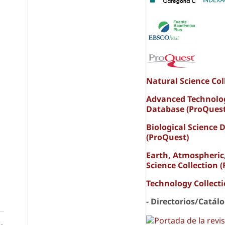
Natural Science Col
Advanced Technolo
Database (ProQuest
Biological Science 
(ProQuest)
Earth, Atmospheric
Science Collection 
Technology Collect
- Directorios/Catál