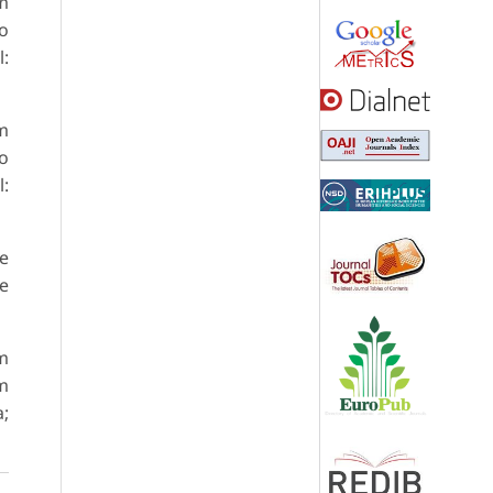
m
do
:
m
do
:
e
de
m
m
;