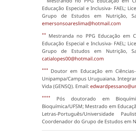
Mestrando no PPG Educação em Ciê
Educação Especial e Inclusiva- FAEL; L
Grupo de Estudos em Nutrição, Sa
emersonsoareslima@hotmail.com
**
Mestranda no PPG Educação em Ciê
Educação Especial e Inclusiva- FAEL; L
Grupo de Estudos em Nutrição, Sa
catialopes00@hotmail.com
***
Doutor em Educação em Ciências
Unipampa/Campus Uruguaiana. Integrant
Vida (GENSQ). Email:
edwardpessano@un
****
Pós doutorado em Bioquímic
Bioquímica/UFSM; Mestrado em Educaçã
Letras-Português/Universidade Pau
Coordenador do Grupo de Estudos em Nu