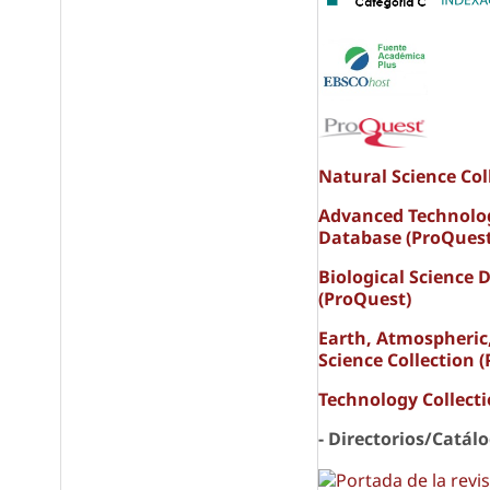
s
Natural Science Col
Advanced Technolo
Database (ProQuest
Biological Science 
(ProQuest)
Earth, Atmospheric
Science Collection 
Technology Collect
- Directorios/Catál