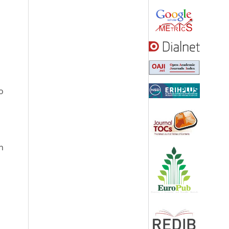
o
n
s