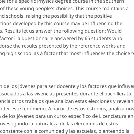
le for a specific Physics degree course in the southern
e of these young people's choices. This course maintains a
schools, raising the possibility that the positive
tions developed by this course may be influencing the
s. Results let us answer the following question: Would
 factor? a questionnaire answered by 65 students who
ndorse the results presented by the reference works and
ing high school as a factor that most influences the choice t
n de los jóvenes para ser docente y los factores que influye
 asociados a las vivencias presentes durante el bachillerato.
ncia otros trabajos que analizan estas elecciones y revelan
er este fenómeno. A partir de estos estudios, analizamo
ón de los jóvenes para un curso específico de Licenciatura en
 investigando la naturaleza de las elecciones de estos
constante con la comunidad y las escuelas, planteando la