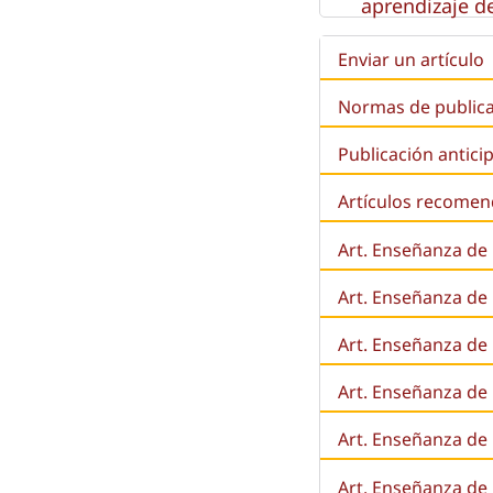
aprendizaje de
Enviar un artículo
Normas de public
Publicación antici
Artículos recome
Art. Enseñanza de
Art. Enseñanza de
Art. Enseñanza de 
Art. Enseñanza de l
Art. Enseñanza de
Art. Enseñanza de