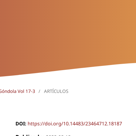
 Góndola Vol 17-3
/
ARTÍCULOS
DOI:
https://doi.org/10.14483/23464712.18187