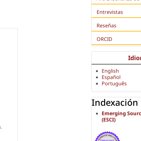
Entrevistas
Reseñas
ORCID
Idi
English
Español
Português
Indexación
Emerging Sourc
(ESCI)
.