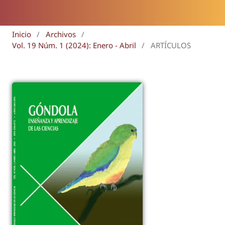
Inicio
/
Archivos
/
Vol. 19 Núm. 1 (2024): Enero - Abril
/
ARTÍCULOS