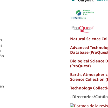
Natural Science Col
s.
os
Advanced Technolo
ón,
Database (ProQuest
ón.
Biological Science 
(ProQuest)
Earth, Atmospheric
Science Collection 
den
Technology Collect
- Directorios/Catál