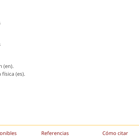
s
s
 (en).
física (es).
onibles
Referencias
Cómo citar