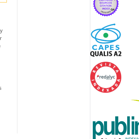
 y
r
e
s