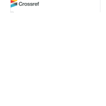
OPF (Open Policy Finder)
Licencia Creative Commons
Atribución-NoComercial-CompartirIgual 4.0 Internacional
(CC BY-NC-SA 4.0)