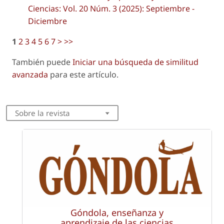
Ciencias: Vol. 20 Núm. 3 (2025): Septiembre -
Diciembre
1
2
3
4
5
6
7
>
>>
También puede
Iniciar una búsqueda de similitud
avanzada
para este artículo.
Sobre la revista
Góndola, enseñanza y
aprendizaje de las ciencias