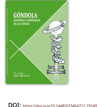
DOI:
https://doi.org/10.14483/23464712.19149