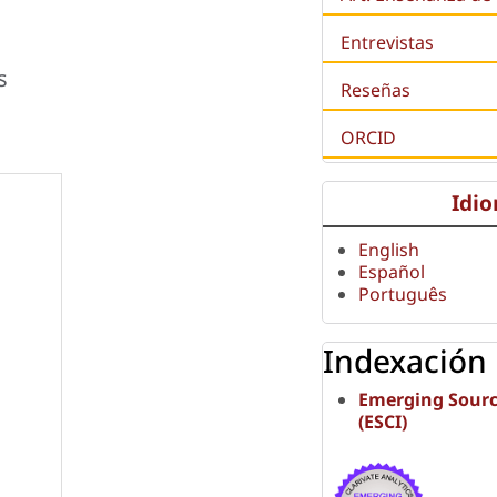
Entrevistas
s
Reseñas
ORCID
Idi
English
Español
Português
Indexación
Emerging Sourc
(ESCI)