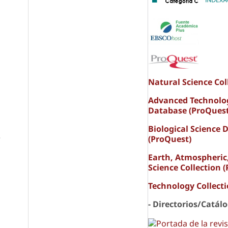
Natural Science Col
Advanced Technolo
Database (ProQuest
Biological Science 
e
(ProQuest)
Earth, Atmospheric
Science Collection 
Technology Collect
- Directorios/Catál