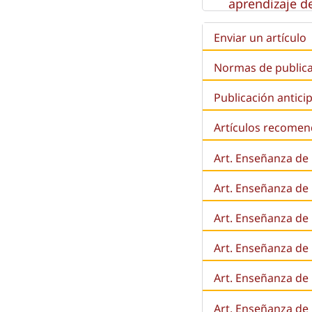
aprendizaje de
Enviar un artículo
Normas de public
Publicación antici
Artículos recome
Art. Enseñanza de
Art. Enseñanza de
Art. Enseñanza de 
Art. Enseñanza de l
Art. Enseñanza de
Art. Enseñanza de