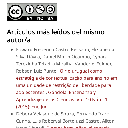
Artículos más leídos del mismo
autor/a
Edward Frederico Castro Pessano, Eliziane da
Silva Dávila, Daniel Morin Ocampo, Cynara
Terezinha Teixeira Miralha, Vanderlei Folmer,
Robson Luiz Puntel,
O rio uruguai como
estratégia de contextualização para ensino em
uma unidade de restrição de liberdade para
adolescentes
,
Góndola, Enseñanza y
Aprendizaje de las Ciencias: Vol. 10 Núm. 1
(2015): Ene-Jun
Débora Velasque de Souza, Fernando Icaro
Cunha, Luis Roberval Bortoluzzi Castro, Ailton
Jesus Dinardi,
Biomas brasileños: el espacio