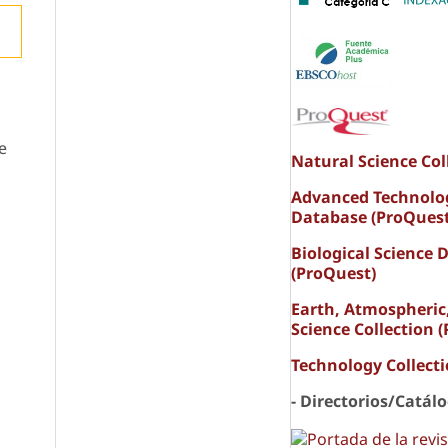
e
Natural Science Col
Advanced Technolo
Database (ProQuest
Biological Science 
(ProQuest)
Earth, Atmospheric
Science Collection 
Technology Collect
- Directorios/Catál