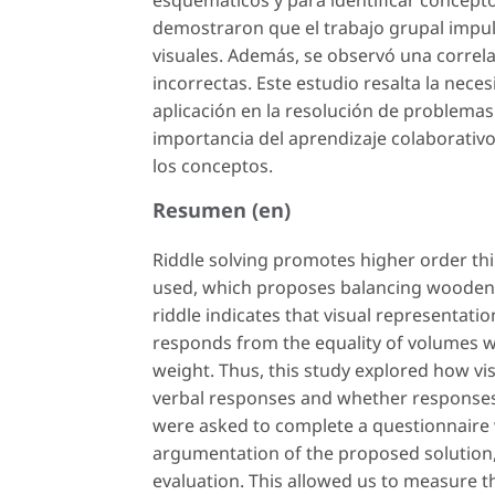
esquemáticos y para identificar concepto
demostraron que el trabajo grupal impu
visuales. Además, se observó una correl
incorrectas. Este estudio resalta la nece
aplicación en la resolución de problemas 
importancia del aprendizaje colaborativ
los conceptos.
Resumen (en)
Riddle solving promotes higher order thin
used, which proposes balancing wooden c
riddle indicates that visual representati
responds from the equality of volumes wi
weight. Thus, this study explored how vis
verbal responses and whether responses 
were asked to complete a questionnaire 
argumentation of the proposed solution,
evaluation. This allowed us to measure th