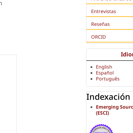
n
Entrevistas
Reseñas
ORCID
Idi
English
Español
Português
Indexación
Emerging Sourc
(ESCI)