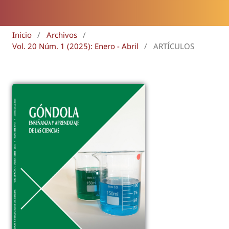
Inicio
/
Archivos
/
Vol. 20 Núm. 1 (2025): Enero - Abril
/
ARTÍCULOS