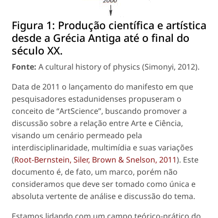
Figura 1:
Produção científica e artística
desde a Grécia Antiga até o final do
século XX.
Fonte:
A cultural history of physics
(Simonyi, 2012).
Data de 2011 o lançamento do manifesto em que
pesquisadores estadunidenses propuseram o
conceito de “
ArtScience
”, buscando promover a
discussão sobre a relação entre Arte e Ciência,
visando um cenário permeado pela
interdisciplinaridade, multimídia e suas variações
(
Root-Bernstein, Siler, Brown & Snelson, 2011
). Este
documento é, de fato, um marco, porém não
consideramos que deve ser tomado como única e
absoluta vertente de análise e discussão do tema.
Estamos lidando com um campo teórico-prático do