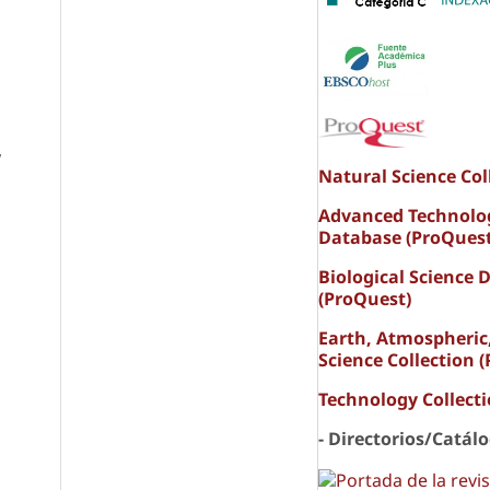
p
,
Natural Science Col
Advanced Technolo
Database (ProQuest
Biological Science 
(ProQuest)
Earth, Atmospheric
Science Collection 
Technology Collect
- Directorios/Catál