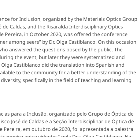
ience for Inclusion, organized by the Materials Optics Grou
é de Caldas, and the Risaralda Interdisciplinary Optics
e Pereira, in October 2020, was offered the conference
gner among seers” by Dr. Olga Castiblanco. On this occasion
who answered the questions posed by the public. The
uring the event, but later they were systematized and
 Olga Castiblanco did the translation into Spanish and
ailable to the community for a better understanding of the
diversity, specifically in the field of teaching and learning
ncias para a Inclusão, organizado pelo Grupo de Óptica de
cisco José de Caldas e a Seção Interdisciplinar de Óptica de
e Pereira, em outubro de 2020, foi apresentada a palestra
strangeiro entre videntes" pela Dra. Olga Castiblanco. Na