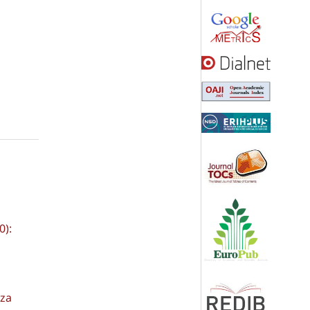
0):
za