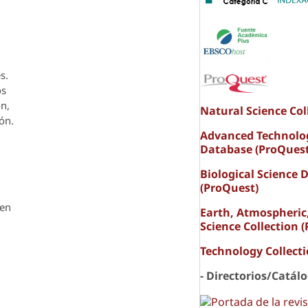
s.
os
ón,
Natural Science Col
ón.
Advanced Technolo
Database (ProQuest
Biological Science 
(ProQuest)
den
Earth, Atmospheric
Science Collection 
Technology Collect
- Directorios/Catál