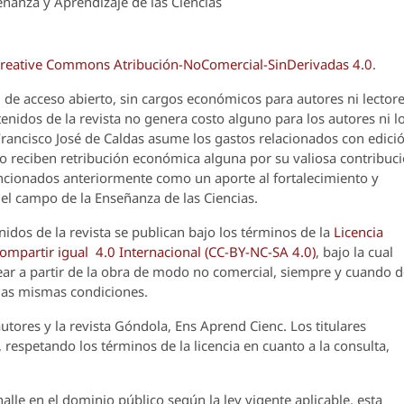
ñanza y Aprendizaje de las Ciencias
reative Commons Atribución-NoComercial-SinDerivadas 4.0
.
 de acceso abierto, sin cargos económicos para autores ni lectore
enidos de la revista no genera costo alguno para los autores ni l
 Francisco José de Caldas asume los gastos relacionados con edici
o reciben retribución económica alguna por su valiosa contribuci
encionados anteriormente como un aporte al fortalecimiento y
el campo de la Enseñanza de las Ciencias.
nidos de la revista se publican bajo los términos de la
Licencia
partir igual 4.0 Internacional (CC-BY-NC-SA 4.0)
, bajo la cual
crear a partir de la obra de modo no comercial, siempre y cuando 
 las mismas condiciones.
utores y la revista
Góndola, Ens Aprend Cienc.
Los titulares
 respetando los términos de la licencia en cuanto a la consulta,
lle en el dominio público según la ley vigente aplicable, esta