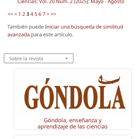
Ciencias: Vol. 20 Núm. 2 (2025): Mayo - Agosto
<<
<
1
2
3
4
5
6
7
>
>>
También puede
Iniciar una búsqueda de similitud
avanzada
para este artículo.
Sobre la revista
Góndola, enseñanza y
aprendizaje de las ciencias